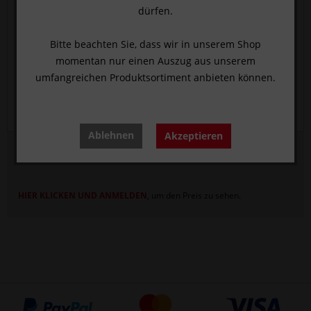
dürfen.
Bitte beachten Sie, dass wir in unserem Shop
momentan nur einen Auszug aus unserem
umfangreichen Produktsortiment anbieten können.
Ablehnen
Akzeptieren
Endo-Metallspiegel, color-stick® gelb, Ø 2 mm
HIER KLICKEN UND ANMELDEN
, um den Preis zu sehen.