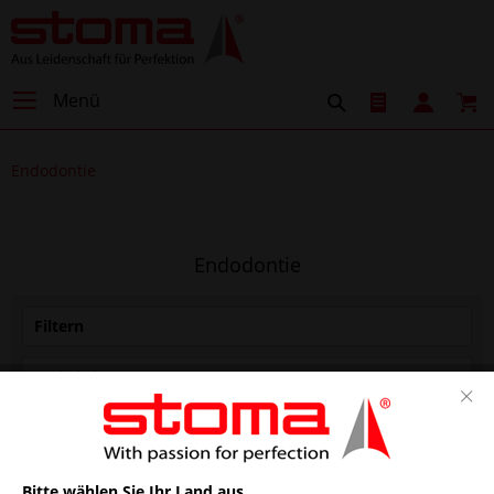
Menü
Endodontie
Endodontie
Filtern
Bitte wählen Sie Ihr Land aus.