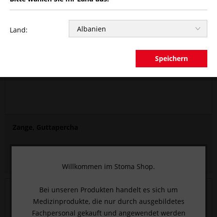
Land:
Speichern
Zange, Guttapercha
HIER KLICKEN UND ANMELDEN
, um den Preis zu sehen.
Willkommen im Stoma Shop.
Bei unseren Produkten handelt es sich um
Medizinprodukte, die nur durch ausgebildetes
Fachpersonal gekauft und angewendet werden