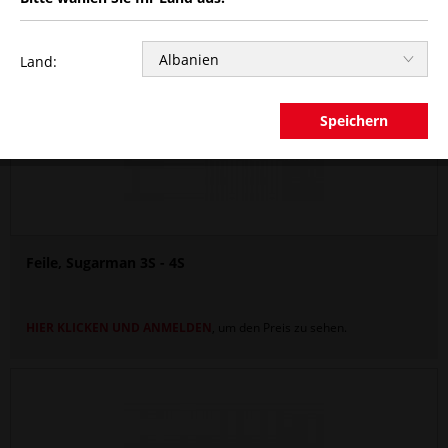
Land:
Speichern
Feile, Sugarman 3S - 4S
HIER KLICKEN UND ANMELDEN
, um den Preis zu sehen.