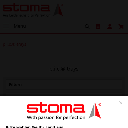
Menü
p.i.c.®-trays
p.i.c.®-trays
Filtern
1
von
2
Bitte wählen Sie Ihr Land aus.