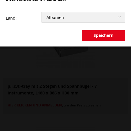
Land:
Speichern
p.i.c.®-tray mit 2 Stegen und Spannbügel - 7
Instrumente, L180 x B86 x H30 mm
HIER KLICKEN UND ANMELDEN
, um den Preis zu sehen.