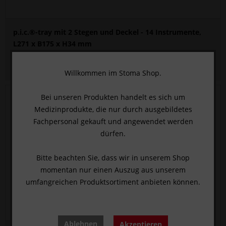
p.i.c.®-tray mit 2 Stegen und Deckel - 14 Instrumente,
L271 x B175 x H34 mm
HIER KLICKEN UND ANMELDEN
, um den Preis zu sehen.
Willkommen im Stoma Shop.
Bei unseren Produkten handelt es sich um
Medizinprodukte, die nur durch ausgebildetes
Fachpersonal gekauft und angewendet werden
dürfen.
Bitte beachten Sie, dass wir in unserem Shop
momentan nur einen Auszug aus unserem
umfangreichen Produktsortiment anbieten können.
Ablehnen
Akzeptieren