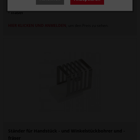
Ständer für FG Diamanten - und Winkelstückbohrer und
- fräser
HIER KLICKEN UND ANMELDEN
, um den Preis zu sehen.
Ständer für Handstück - und Winkelstückbohrer und -
fräser