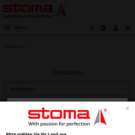
Menü
Dilatatoren
Dilatatoren
Willkommen im Stoma Shop.
Bei unseren Produkten handelt es sich um
Medizinprodukte, die nur durch ausgebildetes
Bitte wählen Sie Ihr Land aus.